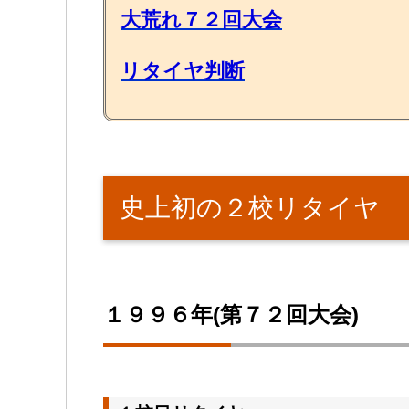
大荒れ７２回大会
リタイヤ判断
史上初の２校リタイヤ
１９９６年(第７２回大会)