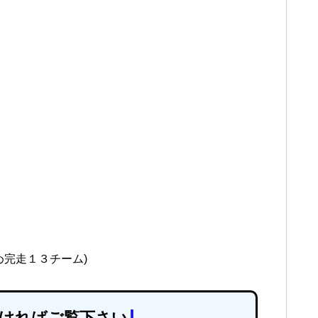
め完走１３チーム)
ければご覧下さい
⇩