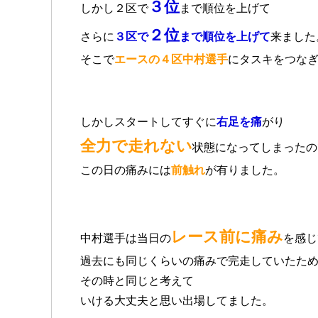
３位
しかし２区で
まで順位を上げて
２位
さらに
３区で
まで順位を上げて
来ました
そこで
エースの４区中村選手
にタスキをつな
しかしスタートしてすぐに
右足を痛
がり
全力で走れない
状態になってしまったの
この日の痛みには
前触れ
が有りました。
レース前に痛み
中村選手は当日の
を感じ
過去にも同じくらいの痛みで完走していたた
その時と同じと考えて
いける大丈夫と思い出場してました。