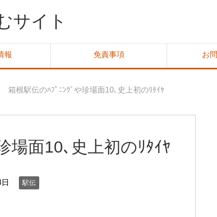
むサイト
情報
免責事項
お
箱根駅伝のﾊﾌﾟﾆﾝｸﾞや珍場面10､史上初のﾘﾀｲﾔ
珍場面10､史上初のﾘﾀｲﾔ
3日
駅伝