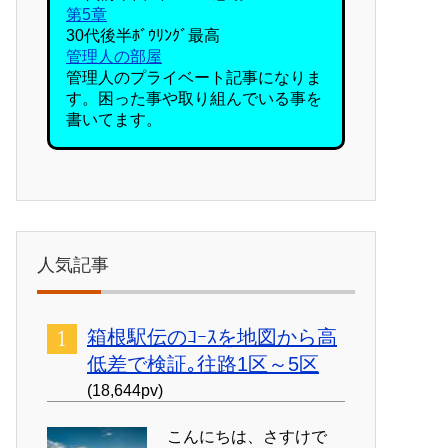
第5章
30代後半ﾎﾞｳﾘﾝｸﾞ最高
管理人の部屋
管理人のプライベート記事になりま
す。困った事や取り組んでいる事を
書いてます。
人気記事
箱根駅伝のｺｰｽを地図から高
低差で検証｡往路1区～5区
(18,644pv)
こんにちは、さすけで