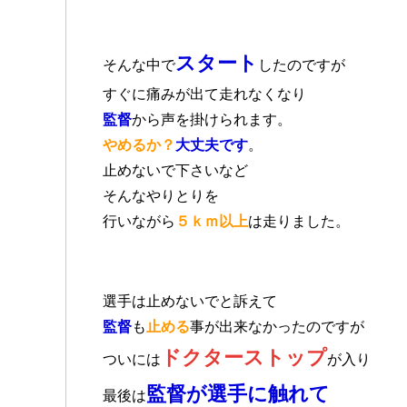
スタート
そんな中で
したのですが
すぐに痛みが出て走れなくなり
監督
から声を掛けられます。
やめるか？
大丈夫です
。
止めないで下さいなど
そんなやりとりを
行いながら
５ｋｍ以上
は走りました。
選手は止めないでと訴えて
監督
も
止める
事が出来なかったのですが
ドクターストップ
ついには
が入り
監督が選手に触れて
最後は