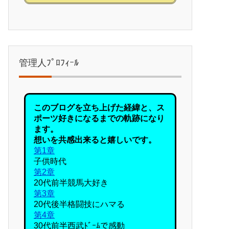
管理人ﾌﾟﾛﾌｨｰﾙ
このブログを立ち上げた経緯と、ス
ポーツ好きになるまでの軌跡になり
ます。
想いを共感出来ると嬉しいです。
第1章
子供時代
第2章
20代前半競馬大好き
第3章
20代後半格闘技にハマる
第4章
30代前半西武ﾄﾞｰﾑで感動