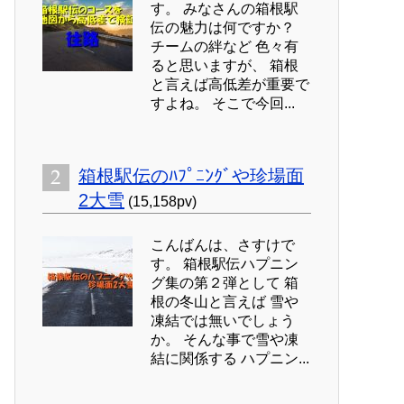
す。 みなさんの箱根駅
伝の魅力は何ですか？
チームの絆など 色々有
ると思いますが、 箱根
と言えば高低差が重要で
すよね。 そこで今回...
箱根駅伝のﾊﾌﾟﾆﾝｸﾞや珍場面
2大雪
(15,158pv)
こんばんは、さすけで
す。 箱根駅伝ハプニン
グ集の第２弾として 箱
根の冬山と言えば 雪や
凍結では無いでしょう
か。 そんな事で雪や凍
結に関係する ハプニン...