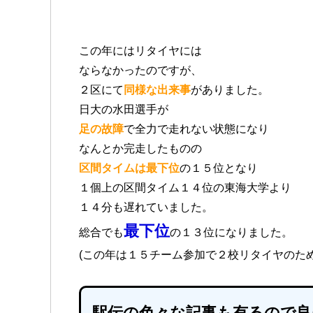
この年にはリタイヤには
ならなかったのですが、
２区にて
同様な出来事
がありました。
日大の水田選手が
足の故障
で全力で走れない状態になり
なんとか完走したものの
区間タイムは最下位
の１５位となり
１個上の区間タイム１４位の東海大学より
１４分も遅れていました。
最下位
総合でも
の１３位になりました。
(この年は１５チーム参加で２校リタイヤのた
駅伝の色々な記事も有るので良