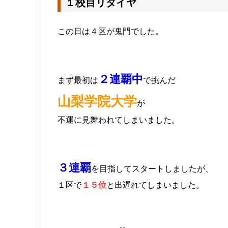
１校目リタイヤ
この日は４区が鬼門でした。
２連覇中
まず最初は
で挑んだ
山梨学院大学
が
不運に見舞われてしまいました。
３連覇
を目指してスタートしましたが、
１区で
１５位
と出遅れてしまいました。