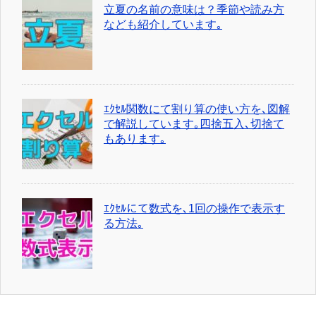
立夏の名前の意味は？季節や読み方
なども紹介しています｡
ｴｸｾﾙ関数にて割り算の使い方を､図解
で解説しています｡四捨五入､切捨て
もあります｡
ｴｸｾﾙにて数式を､1回の操作で表示す
る方法｡