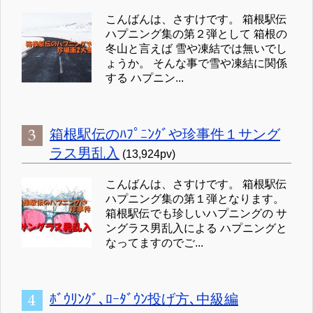
こんばんは、さすけです。 箱根駅伝
ハプニング集の第２弾として 箱根の
冬山と言えば 雪や凍結では無いでし
ょうか。 そんな事で雪や凍結に関係
する ハプニン...
箱根駅伝のﾊﾌﾟﾆﾝｸﾞや珍事件１サング
ラス男乱入
(13,924pv)
こんばんは、さすけです。 箱根駅伝
ハプニング集の第１弾となります。
箱根駅伝でも珍しいハプニングの サ
ングラス男乱入による ハプニングと
なってますのでご...
ﾎﾞｳﾘﾝｸﾞ､ﾛｰﾀﾞｳﾝ投げ方､中級編