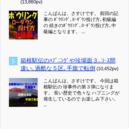
(13,860pv)
こんばんは、さすけです。 前回の記
事の ﾎﾞｳﾘﾝｸﾞ､ﾛｰﾀﾞｳﾝ投げ方､初級編
の 続きのﾎﾞｳﾘﾝｸﾞ､ﾛｰﾀﾞｳﾝ投げ方､中
級編となります。 ...
箱根駅伝のﾊﾌﾟﾆﾝｸﾞや珍場面３､ｺｰｽ間
違い､過酷な５区､手旗で転倒
(10,452pv)
こんばんは、さすけです。 今回は箱
根駅伝の 珍事件の第３弾になりま
す。 長い歴史で色々な ハプニングが
発生しているので お楽しみ下さい。
...