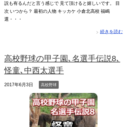
説も有るんだと言う感じで 見て頂けると嬉しいです。 目
次 いつから？ 最初の人物 キッカケ 小倉北高校 福嶋
選・・・
続きを読む
高校野球の甲子園､名選手伝説8､
怪童､中西太選手
2017年6月3日
高校野球