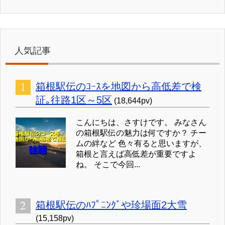
人気記事
箱根駅伝のｺｰｽを地図から高低差で検
証｡往路1区～5区
(18,644pv)
こんにちは、さすけです。 みなさん
の箱根駅伝の魅力は何ですか？ チー
ムの絆など 色々有ると思いますが、
箱根と言えば高低差が重要ですよ
ね。 そこで今回...
箱根駅伝のﾊﾌﾟﾆﾝｸﾞや珍場面2大雪
(15,158pv)