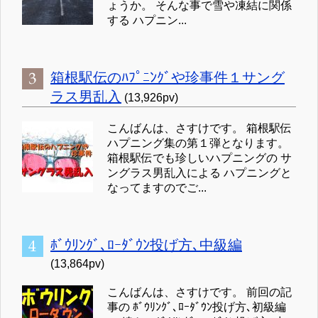
ょうか。 そんな事で雪や凍結に関係
する ハプニン...
箱根駅伝のﾊﾌﾟﾆﾝｸﾞや珍事件１サング
ラス男乱入
(13,926pv)
こんばんは、さすけです。 箱根駅伝
ハプニング集の第１弾となります。
箱根駅伝でも珍しいハプニングの サ
ングラス男乱入による ハプニングと
なってますのでご...
ﾎﾞｳﾘﾝｸﾞ､ﾛｰﾀﾞｳﾝ投げ方､中級編
(13,864pv)
こんばんは、さすけです。 前回の記
事の ﾎﾞｳﾘﾝｸﾞ､ﾛｰﾀﾞｳﾝ投げ方､初級編