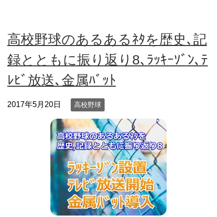
高校野球のあるあるﾈﾀを歴史､記
録とともに振り返り8､ﾗｯｷｰｿﾞﾝ､ﾃ
ﾚﾋﾞ放送､金属ﾊﾞｯﾄ
2017年5月20日
高校野球