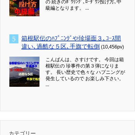
の 続きのﾎﾞｳﾘﾝｸﾞ､ﾛｰﾀﾞｳﾝ投げ方､中
級編となります。 ...
箱根駅伝のﾊﾌﾟﾆﾝｸﾞや珍場面３､ｺｰｽ間
違い､過酷な５区､手旗で転倒
(10,456pv)
こんばんは、さすけです。 今回は箱
根駅伝の 珍事件の第３弾になりま
す。 長い歴史で色々な ハプニングが
発生しているので お楽しみ下さい。
...
カテゴリー