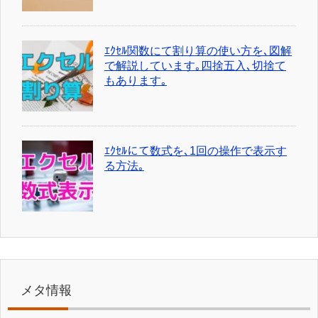
ｴｸｾﾙ関数にて割り算の使い方を､図解
で解説しています｡四捨五入､切捨て
もあります｡
ｴｸｾﾙにて数式を､1回の操作で表示す
る方法｡
メタ情報