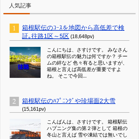
人気記事
箱根駅伝のｺｰｽを地図から高低差で検
証｡往路1区～5区
(18,648pv)
こんにちは、さすけです。 みなさん
の箱根駅伝の魅力は何ですか？ チー
ムの絆など 色々有ると思いますが、
箱根と言えば高低差が重要ですよ
ね。 そこで今回...
箱根駅伝のﾊﾌﾟﾆﾝｸﾞや珍場面2大雪
(15,161pv)
こんばんは、さすけです。 箱根駅伝
ハプニング集の第２弾として 箱根の
冬山と言えば 雪や凍結では無いでし