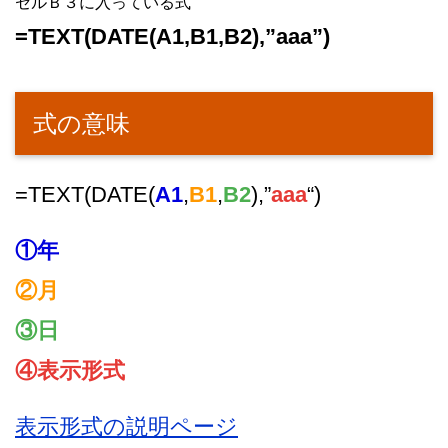
セルＢ３に入っている式
=TEXT(DATE(A1,B1,B2),”aaa”)
式の意味
=TEXT(DATE(
A1
,
B1
,
B2
),”
aaa
“)
①年
②月
③日
④表示形式
表示形式の説明ページ