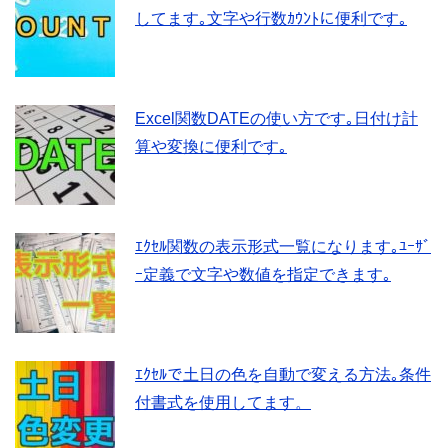
してます｡文字や行数ｶｳﾝﾄに便利です｡
Excel関数DATEの使い方です｡日付け計
算や変換に便利です｡
ｴｸｾﾙ関数の表示形式一覧になります｡ﾕｰｻﾞ
ｰ定義で文字や数値を指定できます｡
ｴｸｾﾙで土日の色を自動で変える方法｡条件
付書式を使用してます。