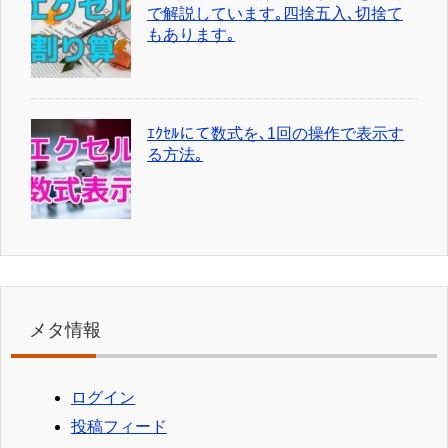
で解説しています｡四捨五入､切捨て
もあります｡
ｴｸｾﾙにて数式を､1回の操作で表示す
る方法｡
メタ情報
ログイン
投稿フィード