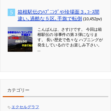
箱根駅伝のﾊﾌﾟﾆﾝｸﾞや珍場面３､ｺｰｽ間
違い､過酷な５区､手旗で転倒
(10,452pv)
こんばんは、さすけです。 今回は箱
根駅伝の 珍事件の第３弾になりま
す。 長い歴史で色々な ハプニングが
発生しているので お楽しみ下さい。
...
カテゴリー
エクセルグラフ