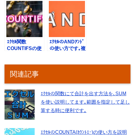
方です｡複数条件
方｡ｴｸｾﾙの文字列
にて範囲内をｶｳﾝ
を条件にｶｳﾝﾄで
ﾄできます｡
きます。
ｴｸｾﾙ関数
ｴｸｾﾙのANDｱﾝﾄﾞ
COUNTIFSの使
の使い方です｡複
い方｡複数条件の
数の中で1個で
以内や以外でｶｳﾝ
もNGなら表示す
ﾄできます｡
る時に便利です｡
関連記事
ｴｸｾﾙの関数にて合計を出す方法を､SUM
を使い説明してます｡範囲を指定して足し
算する時に便利です｡
ｴｸｾﾙのCOUNTA(ｶｳﾝﾄｴｰ)の使い方を説明