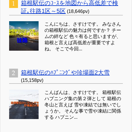
箱根駅伝のｺｰｽを地図から高低差で検
証｡往路1区～5区
(18,646pv)
こんにちは、さすけです。 みなさん
の箱根駅伝の魅力は何ですか？ チー
ムの絆など 色々有ると思いますが、
箱根と言えば高低差が重要ですよ
ね。 そこで今回...
箱根駅伝のﾊﾌﾟﾆﾝｸﾞや珍場面2大雪
(15,158pv)
こんばんは、さすけです。 箱根駅伝
ハプニング集の第２弾として 箱根の
冬山と言えば 雪や凍結では無いでし
ょうか。 そんな事で雪や凍結に関係
する ハプニン...