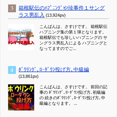
箱根駅伝のﾊﾌﾟﾆﾝｸﾞや珍事件１サング
ラス男乱入
(13,924pv)
こんばんは、さすけです。 箱根駅伝
ハプニング集の第１弾となります。
箱根駅伝でも珍しいハプニングの サ
ングラス男乱入による ハプニングと
なってますのでご...
ﾎﾞｳﾘﾝｸﾞ､ﾛｰﾀﾞｳﾝ投げ方､中級編
(13,861pv)
こんばんは、さすけです。 前回の記
事の ﾎﾞｳﾘﾝｸﾞ､ﾛｰﾀﾞｳﾝ投げ方､初級編
の 続きのﾎﾞｳﾘﾝｸﾞ､ﾛｰﾀﾞｳﾝ投げ方､中
級編となります。 ...