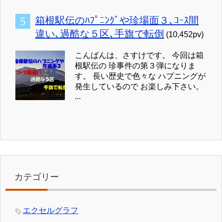
箱根駅伝のﾊﾌﾟﾆﾝｸﾞや珍場面３､ｺｰｽ間
違い､過酷な５区､手旗で転倒
(10,452pv)
こんばんは、さすけです。 今回は箱
根駅伝の 珍事件の第３弾になりま
す。 長い歴史で色々な ハプニングが
発生しているので お楽しみ下さい。
...
カテゴリー
エクセルグラフ