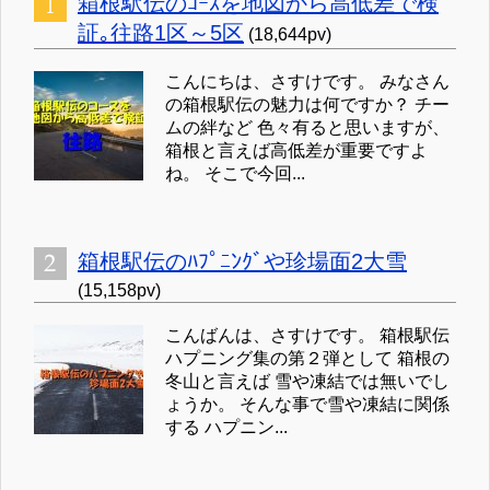
箱根駅伝のｺｰｽを地図から高低差で検
証｡往路1区～5区
(18,644pv)
こんにちは、さすけです。 みなさん
の箱根駅伝の魅力は何ですか？ チー
ムの絆など 色々有ると思いますが、
箱根と言えば高低差が重要ですよ
ね。 そこで今回...
箱根駅伝のﾊﾌﾟﾆﾝｸﾞや珍場面2大雪
(15,158pv)
こんばんは、さすけです。 箱根駅伝
ハプニング集の第２弾として 箱根の
冬山と言えば 雪や凍結では無いでし
ょうか。 そんな事で雪や凍結に関係
する ハプニン...