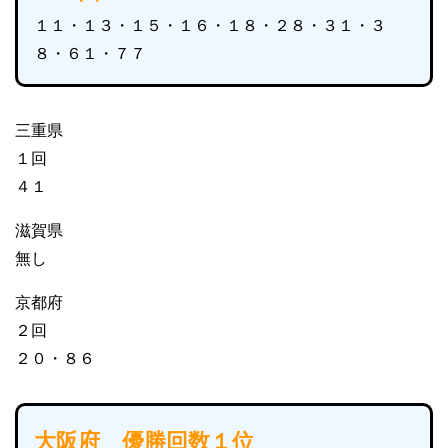
１１・１３・１５・１６・１８・２８・３１・３
８・６１・７７
三重県
１回
４１
滋賀県
無し
京都府
２回
２０・８６
大阪府 優勝回数１位