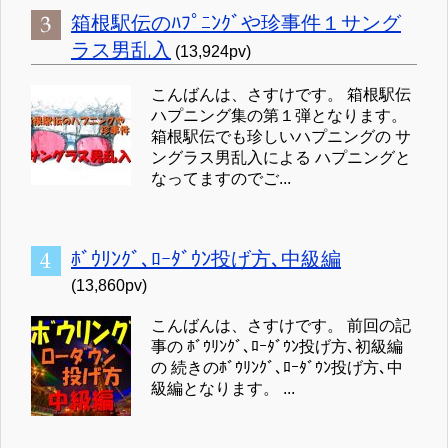
箱根駅伝のﾊﾌﾟﾆﾝｸﾞや珍事件１サング
ラス男乱入
(13,924pv)
こんばんは、さすけです。 箱根駅伝
ハプニング集の第１弾となります。
箱根駅伝でも珍しいハプニングの サ
ングラス男乱入による ハプニングと
なってますのでご...
ﾎﾞｳﾘﾝｸﾞ､ﾛｰﾀﾞｳﾝ投げ方､中級編
(13,860pv)
こんばんは、さすけです。 前回の記
事の ﾎﾞｳﾘﾝｸﾞ､ﾛｰﾀﾞｳﾝ投げ方､初級編
の 続きのﾎﾞｳﾘﾝｸﾞ､ﾛｰﾀﾞｳﾝ投げ方､中
級編となります。 ...