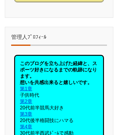
管理人ﾌﾟﾛﾌｨｰﾙ
このブログを立ち上げた経緯と、ス
ポーツ好きになるまでの軌跡になり
ます。
想いを共感出来ると嬉しいです。
第1章
子供時代
第2章
20代前半競馬大好き
第3章
20代後半格闘技にハマる
第4章
30代前半西武ﾄﾞｰﾑで感動