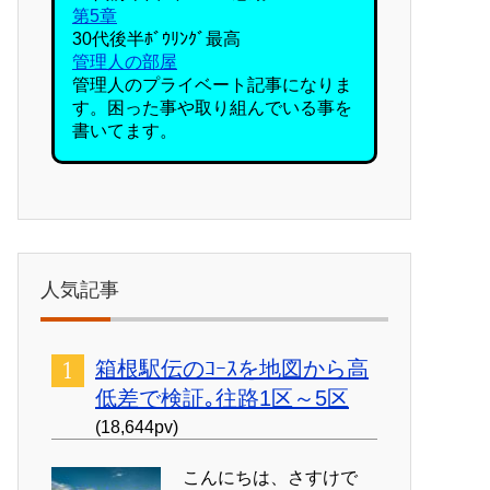
第5章
30代後半ﾎﾞｳﾘﾝｸﾞ最高
管理人の部屋
管理人のプライベート記事になりま
す。困った事や取り組んでいる事を
書いてます。
人気記事
箱根駅伝のｺｰｽを地図から高
低差で検証｡往路1区～5区
(18,644pv)
こんにちは、さすけで