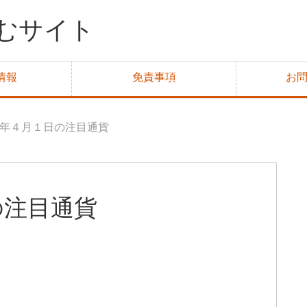
むサイト
情報
免責事項
お
年４月１日の注目通貨
の注目通貨