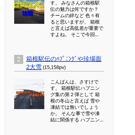
す。 みなさんの箱根駅
伝の魅力は何ですか？
チームの絆など 色々有
ると思いますが、 箱根
と言えば高低差が重要で
すよね。 そこで今回...
箱根駅伝のﾊﾌﾟﾆﾝｸﾞや珍場面
2大雪
(15,158pv)
こんばんは、さすけで
す。 箱根駅伝ハプニン
グ集の第２弾として 箱
根の冬山と言えば 雪や
凍結では無いでしょう
か。 そんな事で雪や凍
結に関係する ハプニン...